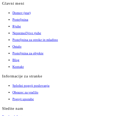
Glavni meni
Domov (star)
Posteljnina
Rjuhe
Nepremočljive rjuhe
Posteljnina za otroke in mladino
Ostalo
Posteljnina za objekte
Blog
Kontakt
Informacije za stranke
Splošni pogoji poslovanja
Obrazec za vračilo
Pogoji uporabe
Sledite nam