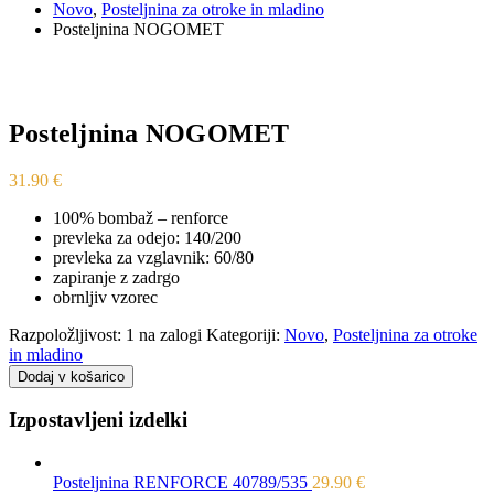
Novo
,
Posteljnina za otroke in mladino
Posteljnina NOGOMET
Posteljnina NOGOMET
31.90
€
100% bombaž – renforce
prevleka za odejo: 140/200
prevleka za vzglavnik: 60/80
zapiranje z zadrgo
obrnljiv vzorec
Razpoložljivost:
1 na zalogi
Kategoriji:
Novo
,
Posteljnina za otroke
in mladino
Dodaj v košarico
Izpostavljeni izdelki
Posteljnina RENFORCE 40789/535
29.90
€