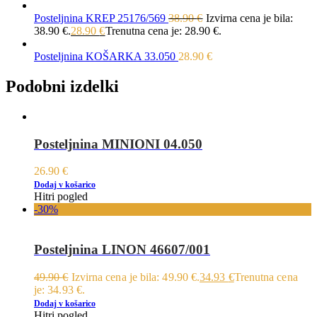
Posteljnina KREP 25176/569
38.90
€
Izvirna cena je bila:
38.90 €.
28.90
€
Trenutna cena je: 28.90 €.
Posteljnina KOŠARKA 33.050
28.90
€
Podobni izdelki
Posteljnina MINIONI 04.050
26.90
€
Dodaj v košarico
Hitri pogled
-30%
Posteljnina LINON 46607/001
49.90
€
Izvirna cena je bila: 49.90 €.
34.93
€
Trenutna cena
je: 34.93 €.
Dodaj v košarico
Hitri pogled