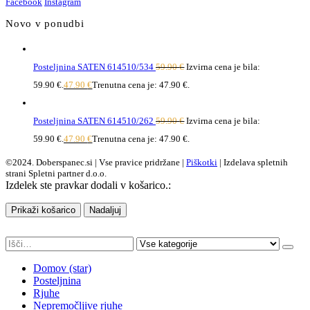
Facebook
Instagram
Novo v ponudbi
Posteljnina SATEN 614510/534
59.90
€
Izvirna cena je bila:
59.90 €.
47.90
€
Trenutna cena je: 47.90 €.
Posteljnina SATEN 614510/262
59.90
€
Izvirna cena je bila:
59.90 €.
47.90
€
Trenutna cena je: 47.90 €.
©2024. Doberspanec.si | Vse pravice pridržane |
Piškotki
| Izdelava spletnih
strani Spletni partner d.o.o.
Izdelek ste pravkar dodali v košarico.:
Prikaži košarico
Nadaljuj
Domov (star)
Posteljnina
Rjuhe
Nepremočljive rjuhe