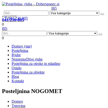
Išči
POKLIČITE
T: 041 230 805
041/230-805
0
Išči
0
Domov (star)
Posteljnina
Rjuhe
Nepremočljive rjuhe
Posteljnina za otroke in mladino
Ostalo
Posteljnina za objekte
Blog
Kontakt
Posteljnina NOGOMET
Domov
Trgovina