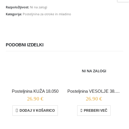
Razpoložljivost:
Ni na zalogi
Kategorija:
Posteljnina za otroke in mladino
PODOBNI IZDELKI
NI NA ZALOGI
Posteljnina KUŽA 18.050
Posteljnina VESOLJE 38.077
26.90
€
26.90
€
DODAJ V KOŠARICO
PREBERI VEČ
P