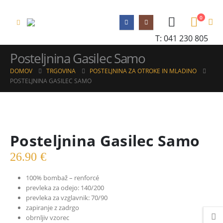
0
T: 041 230 805
Posteljnina Gasilec Samo
DOMOV
TRGOVINA
POSTELJNINA ZA OTROKE IN MLADINO
POSTELJNINA GASILEC SAMO
Posteljnina Gasilec Samo
26.90
€
100% bombaž – renforcé
prevleka za odejo: 140/200
prevleka za vzglavnik: 70/90
zapiranje z zadrgo
obrnljiv vzorec